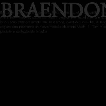
BRAENDO
Braendon è un brand che propone T-shirt esclusive, all'avanguardia, dedi
nostre T-shirt sono realizzate con tessuti pregiati e un'eccellente fattura, 
lancio sono state presentate Neutra e Icona, due t-shirt iconiche, di te
seguito sarà presentato un nuovo modello chiamato Model 1. Tutte le nos
prodotte e confezionate in Italia.