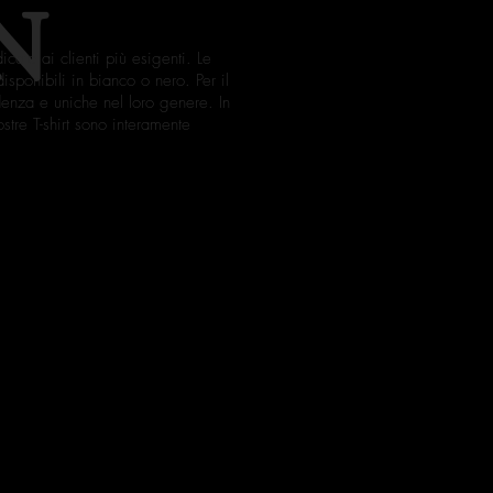
N
cate ai clienti più esigenti. Le
disponibili in bianco o nero. Per il
ndenza e uniche nel loro genere. In
tre T-shirt sono interamente