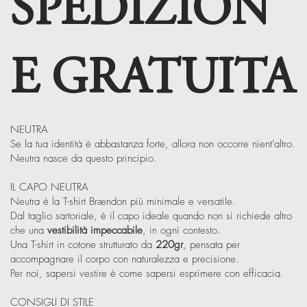
SPEDIZION
E GRATUITA
NEUTRA
Se la tua identità è abbastanza forte, allora non occorre nient’altro.
Neutra nasce da questo principio.
IL CAPO NEUTRA
Neutra è la T-shirt Brændon più minimale e versatile.
Dal taglio sartoriale, è il capo ideale quando non si richiede altro
che una
vestibilità impeccabile
, in ogni contesto.
Una T-shirt in cotone strutturato da
220gr
, pensata per
accompagnare il corpo con naturalezza e precisione.
Per noi, sapersi vestire è come sapersi esprimere con efficacia.
CONSIGLI DI STILE