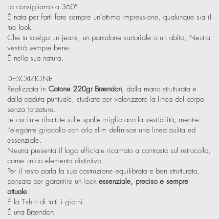
La consigliamo a 360°.
È nata per farti fare sempre un’ottima impressione, qualunque sia il
tuo look.
Che tu scelga un jeans, un pantalone sartoriale o un abito, Neutra
vestirà sempre bene.
È nella sua natura.
DESCRIZIONE
Realizzata in
Cotone 220gr Brændon
, dalla mano strutturata e
dalla caduta puntuale, studiata per valorizzare la linea del corpo
senza forzature.
Le cuciture ribattute sulle spalle migliorano la vestibilità, mentre
l’elegante girocollo con orlo slim definisce una linea pulita ed
essenziale.
Neutra presenta il logo ufficiale ricamato a contrasto sul retrocollo,
come unico elemento distintivo.
Per il resto parla la sua costruzione equilibrata e ben strutturata,
pensata per garantire un look
essenziale, preciso e sempre
attuale
.
È la T-shirt di tutti i giorni.
È una Brændon.