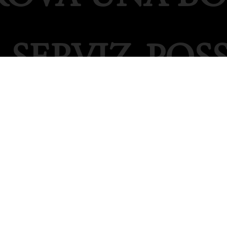
SERVIZ
POS
Taglie in cm
Contattaci
Condividi
Ordini
I
O
Termini e Condizioni
Preferiti
Informazioni sul Pagamento
Le nostre Boutique
Informazioni sulla consegna
AIU
Privacy Policy
?