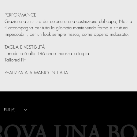
PERFORMANCE
Grazie alla struttura del cotone e alla costruzione del capo, Neutra
ti accompagna per tutta la giornata mantenendo forma e struttura
impeccabili, per un look sempre fresco, come appena indossato.
TAGLIA E VESTIBILITÀ
Il modello è alto 186 cm e indossa la taglia L
Tailored Fit
REALIZZATA A MANO IN ITALIA
EUR (€)
ROVA UNA B